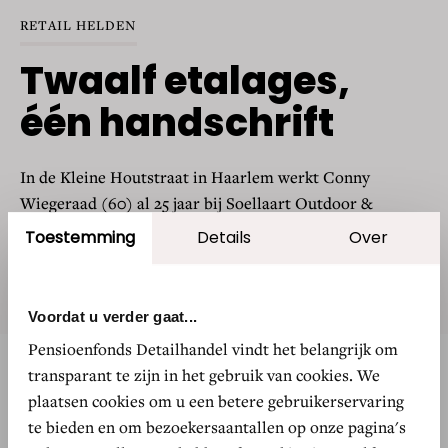
RETAIL HELDEN
Twaalf etalages,
één handschrift
In de Kleine Houtstraat in Haarlem werkt Conny
Wiegeraad (60) al 25 jaar bij Soellaart Outdoor &
Wintersport. Ze verkoopt reis- en
Toestemming
Details
Over
wintersportuitrusting en ontwerpt alle twaalf etalages
zelf.
Voordat u verder gaat...
Pensioenfonds Detailhandel vindt het belangrijk om
transparant te zijn in het gebruik van cookies. We
plaatsen cookies om u een betere gebruikerservaring
ONTWIKKELINGEN
te bieden en om bezoekersaantallen op onze pagina's
“WE WILLEN ALLE LANGE VROUWEN