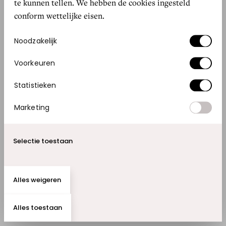
te kunnen tellen. We hebben de cookies ingesteld
VAN MOOIE KLEDING VOORZIEN”
conform wettelijke eisen.
Toestemmingsselectie
Noodzakelijk
Voorkeuren
RETAIL HELDEN
Statistieken
“WE MAKEN SAMEN PRODUCTEN,
MAAR ALTIJD VOOR DE VROUWEN DIE
Marketing
HIER WERKEN”
Selectie toestaan
RETAIL HELDEN
"ZIJ ZIJN, NET ALS WIJ, VAN DE
Alles weigeren
MENTALITEIT: NIET LULLEN MAAR
POETSEN"
Alles toestaan