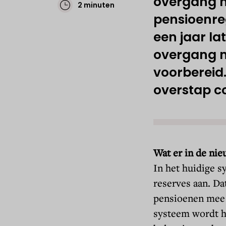
overgang n
2 minuten
pensioenreg
een jaar la
overgang n
voorbereid
overstap c
Wat er in de nie
In het huidige 
reserves aan. Da
pensioenen mee t
systeem wordt h