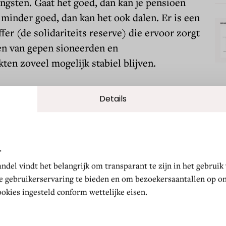
gsten. Gaat het goed, dan kan je pensioen
t minder goed, dan kan het ook dalen. Er is een
fer (de solidariteits reserve) die ervoor zorgt
en van gepen sioneerden en
ten zoveel mogelijk stabiel blijven.
nkapitaal
Details
persoonlijker. Op de over gangsdatum wordt
oe hebt opgebouwd omgezet naar de nieuwe
 bouw je verder aan je eigen pensioen kapitaal.
.
hoeveel pensioengeld er voor jou is
del vindt het belangrijk om transparant te zijn in het gebruik
e gebruikerservaring te bieden en om bezoekersaantallen op on
okies ingesteld conform wettelijke eisen.
 en wezenpensioen verandert. Overlijd je