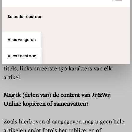
- Online publiceren van de originele titel
(‘headline’ of ‘kop’) van een artikel en een link
Selectie toestaan
naar het artikel op de website van
Pensioenfonds Detailhandel, inclusief de eerste
Alles weigeren
150 karakters van het artikel;
Alles toestaan
- Doorsturen naar anderen van de originele
titels, links en eerste 150 karakters van elk
artikel.
Mag ik (delen van) de content van Jij&Wij
Online kopiëren of samenvatten?
Zoals hierboven al aangegeven mag u geen hele
artikelen en/of foto’s herpubliceren of