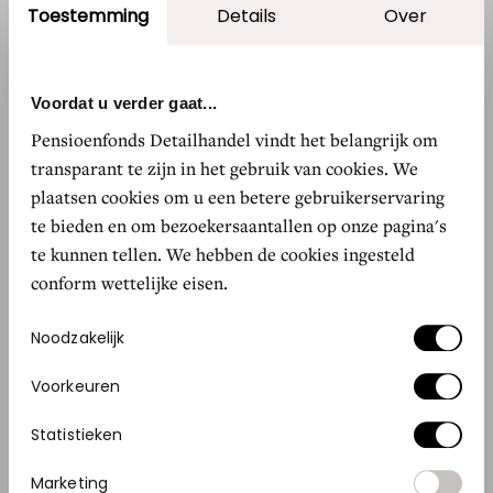
Toestemming
Details
Over
zoals hieronder weergegeven. Voorwaarde is dat
hiermee geen substituut voor de eigen
producten van Pensioenfonds Detailhandel
Voordat u verder gaat...
wordt geboden. Een substituut is een product of
Pensioenfonds Detailhandel vindt het belangrijk om
dienst die de behoefte van andere gebruikers
transparant te zijn in het gebruik van cookies. We
beperkt om gebruik te maken van de websites en
plaatsen cookies om u een betere gebruikerservaring
media van Pensioenfonds Detailhandel.
te bieden en om bezoekersaantallen op onze pagina's
Pensioenfonds Detailhandel behoudt zich het
te kunnen tellen. We hebben de cookies ingesteld
conform wettelijke eisen.
recht voor om zelf te bepalen of sprake is van
een substituut of niet.
Toestemmingsselectie
Noodzakelijk
Mits u geen substituut creëert voor de
Voorkeuren
producten en diensten van Pensioenfonds
Statistieken
Detailhandel mag u het volgende doen:
Marketing