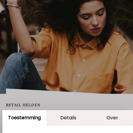
RETAIL HELDEN
Piepjonge
Toestemming
Details
Over