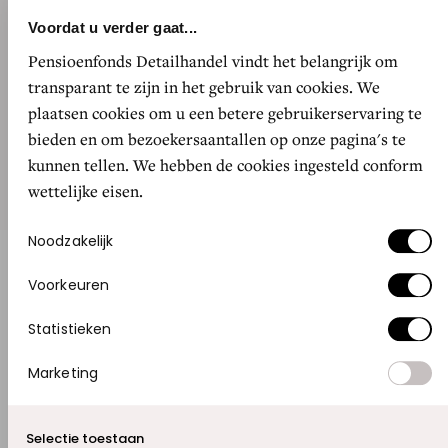
ondernemers
pieken in de retail
Voordat u verder gaat...
Pensioenfonds Detailhandel vindt het belangrijk om
transparant te zijn in het gebruik van cookies. We
Door slim gebruik te maken van social media-kanalen
plaatsen cookies om u een betere gebruikerservaring te
als TikTok, bouwt een serie jonge ondernemers aan
bieden en om bezoekersaantallen op onze pagina's te
nieuwe retailzaken. Prille pubers waren sommigen
kunnen tellen. We hebben de cookies ingesteld conform
nog toen ze online doorbraken.
wettelijke eisen.
Toestemmingsselectie
Noodzakelijk
Voorkeuren
GOED NIEUWS
Statistieken
SHOPPEN? GA NAAR DEN HAAG!
Marketing
Selectie toestaan