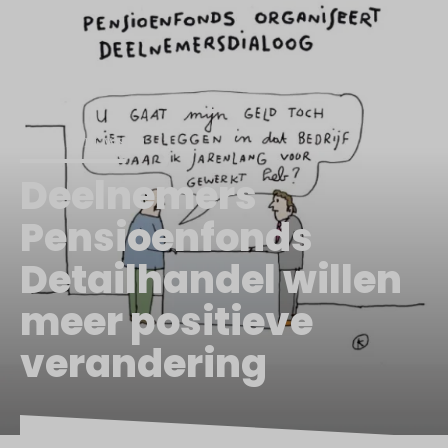
GOED NIEUWS
Deelnemers
Pensioenfonds
Detailhandel willen
meer positieve
verandering