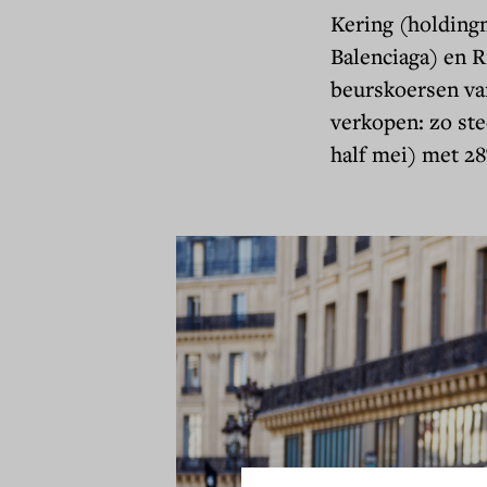
Kering (holdingm
Balenciaga) en 
beurskoersen va
verkopen: zo st
half mei) met 2
Toestemming
Voordat u verder gaat..
Pensioenfonds Detailhan
cookies om u een beter
tellen. We hebben de co