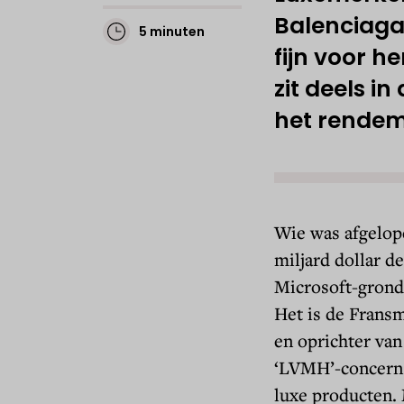
Balenciaga
5 minuten
fijn voor h
zit deels in
het rendeme
Wie was afgelop
miljard dollar d
Microsoft-grond
Het is de Frans
en oprichter va
‘LVMH’-concern 
luxe producten.