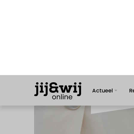
Actueel
R
FEATURES
22 mei 2023
In por
en Ro