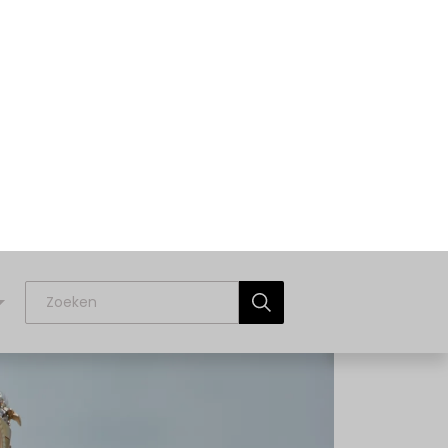
uitton
oen