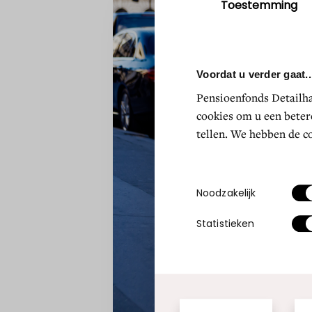
Toestemmingsselectie
Noodzakelijk
Statistieken
Alles toestaan
A