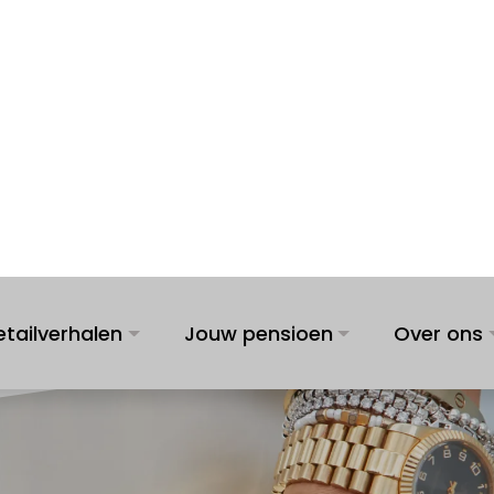
etailverhalen
Jouw pensioen
Over ons
tefeuille: dit doen V
lex voor jouw pensi