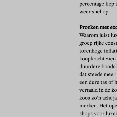
percentage liep 
weer snel op.
Pronken met ex
Waarom juist lu
groep rijke con
torenhoge inflat
koopkracht zien
duurdere boodsch
dat steeds meer
een dure tas of 
vertaald in de k
koos zo’n acht j
merken. Het open
shops voor luxem