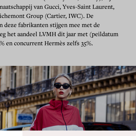
aatschappij van Gucci, Yves-Saint Laurent,
Richemont Group (Cartier, IWC). De
n deze fabrikanten stijgen mee met de
eeg het aandeel LVMH dit jaar met (peildatum
8% en concurrent Hermès zelfs 35%.
Details
.
del vindt het belangrijk om transparant te zijn in het gebruik
e gebruikerservaring te bieden en om bezoekersaantallen op on
okies ingesteld conform wettelijke eisen.