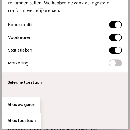
te kunnen tellen. We hebben de cookies ingesteld
vond het direct leuk. Terwijl mijn vader altijd
conform wettelijke eisen.
ondernemer is geweest en ik dat eigenlijk nooit
leuk vond.”
Toestemmingsselectie
Noodzakelijk
Voorkeuren
“Ik
denk
echt
dat
ik
iets
Statistieken
nieuws
heb
gebracht
in
Marketing
Amsterdam”
Selectie toestaan
BART VAN DER LINDEN, VINTAGE DESIGNS
Alles weigeren
Bart koopt inmiddels in én restaureert.
Alles toestaan
“Meubels weer terugbrengen naar de