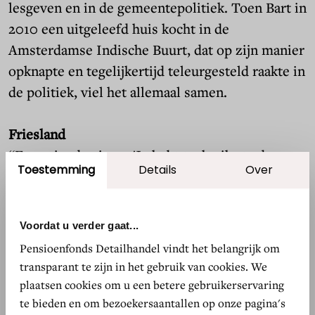
lesgeven en in de gemeentepolitiek. Toen Bart in
2010 een uitgeleefd huis kocht in de
Amsterdamse Indische Buurt, dat op zijn manier
opknapte en tegelijkertijd teleurgesteld raakte in
de politiek, viel het allemaal samen.
Friesland
“Een vriend zei me: 'Je hebt toch niks te doen,
Toestemming
Details
Over
waarom ga je niet mee naar Friesland? Gaan we
marktjes af voor tweedehands meubels en dan
verkopen we die in Amsterdam op een
Voordat u verder gaat...
vintagemarktje.' Het werd een succes! Het is de
Pensioenfonds Detailhandel vindt het belangrijk om
kick als je wat aan te bieden hebt, dat ze dat leuk
transparant te zijn in het gebruik van cookies. We
vinden en dat je daar winst op kunt pakken. Het
plaatsen cookies om u een betere gebruikerservaring
was mijn eerste ervaring als ondernemer en ik
te bieden en om bezoekersaantallen op onze pagina's