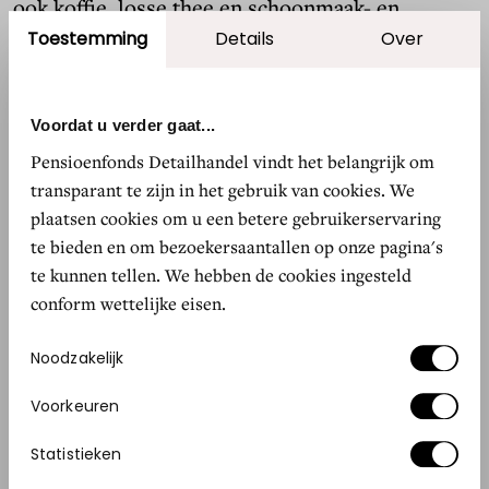
ook koffie, losse thee en schoonmaak- en
verzorgingsmiddelen. Kijk, hier hebben we jam
Toestemming
Details
Over
van Landgoed Mariënwaerdt en natuurproducten
van Texel. Heel bijzonder vind ik onze
Voordat u verder gaat...
biologische en vegetarische kazen. Die komen
Pensioenfonds Detailhandel vindt het belangrijk om
veelal uit ’t Groene Hart, hier uit de buurt dus.
transparant te zijn in het gebruik van cookies. We
Klanten vinden dat steeds belangrijker: wat is de
plaatsen cookies om u een betere gebruikerservaring
herkomst van de producten die ze kopen. We
te bieden en om bezoekersaantallen op onze pagina's
hebben klanten die speciaal voor dat ene stukje
te kunnen tellen. We hebben de cookies ingesteld
kaas naar Baarn komen. Ik zeg altijd: ben je de
conform wettelijke eisen.
smaak hier gewend, raak je erdoor verwend.”
Toestemmingsselectie
Noodzakelijk
Voorkeuren
Statistieken