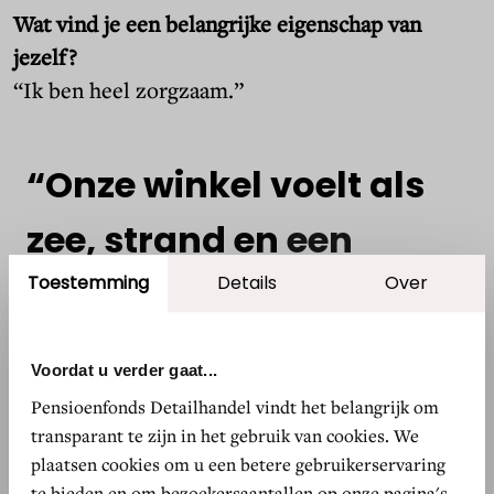
Wat vind je een belangrijke eigenschap van
jezelf?
“Ik ben heel zorgzaam.”
“Onze
winkel
voelt
als
zee,
strand
en
een
vakantiegevoel”
Toestemming
Details
Over
Voordat u verder gaat...
KIKI POL, IBIZAMODE DEN BOSCH
Pensioenfonds Detailhandel vindt het belangrijk om
transparant te zijn in het gebruik van cookies. We
Wat is je passie?
plaatsen cookies om u een betere gebruikerservaring
te bieden en om bezoekersaantallen op onze pagina's