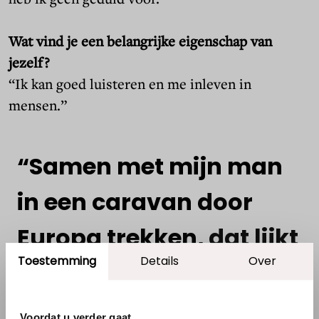
Wat vind je een belangrijke eigenschap van
jezelf?
“Ik kan goed luisteren en me inleven in
mensen.”
“Samen
met
mijn
man
in
een
caravan
door
Europa
trekken,
dat
lijkt
Toestemming
Details
Over
me
wel
wat”
Voordat u verder gaat...