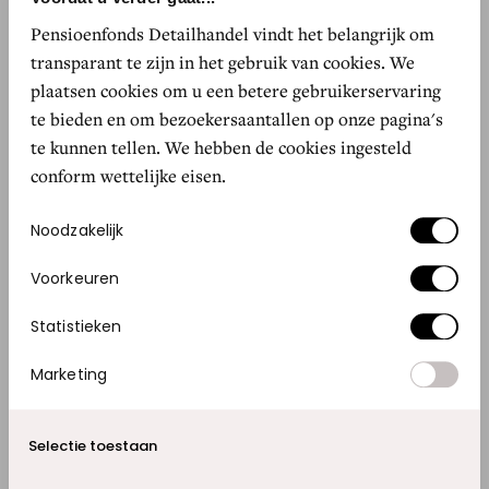
Pensioenfonds Detailhandel vindt het belangrijk om
transparant te zijn in het gebruik van cookies. We
Wat is je passie?
plaatsen cookies om u een betere gebruikerservaring
“Mijn zoontje van twee. Ik doe graag leuke
te bieden en om bezoekersaantallen op onze pagina's
dingen met hem. Bijvoorbeeld naar de
te kunnen tellen. We hebben de cookies ingesteld
dierentuin of kinderboerderij, of in de zomer
conform wettelijke eisen.
samen fietsen.”
Toestemmingsselectie
Noodzakelijk
Is er iets dat jou plotseling uit je humeur kan
Voorkeuren
halen?
Statistieken
“Ik kan slecht tegen onrecht, of mensen die niet
luisteren en onredelijk zijn.”
Marketing
Wat is voor jou het toppunt van geluk?
Selectie toestaan
“Tijd doorbrengen met mijn man en onze zoon,