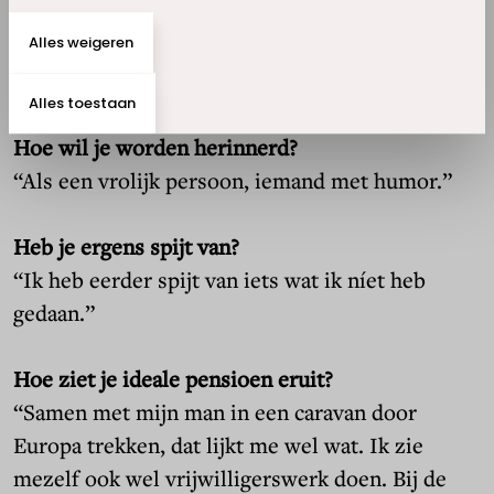
zoals samen naar het strand gaan. Dat zijn mijn
Alles weigeren
geluksmomenten. Het hoeft niet duur of ver te
zijn, voor mij zijn het de kleine dingen.”
Alles toestaan
Hoe wil je worden herinnerd?
“Als een vrolijk persoon, iemand met humor.”
Heb je ergens spijt van?
“Ik heb eerder spijt van iets wat ik níet heb
gedaan.”
Hoe ziet je ideale pensioen eruit?
“Samen met mijn man in een caravan door
Europa trekken, dat lijkt me wel wat. Ik zie
mezelf ook wel vrijwilligerswerk doen. Bij de