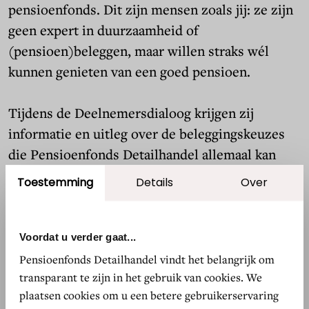
pensioenfonds. Dit zijn mensen zoals jij: ze zijn
geen expert in duurzaamheid of
(pensioen)beleggen, maar willen straks wél
kunnen genieten van een goed pensioen.
Tijdens de Deelnemersdialoog krijgen zij
informatie en uitleg over de beleggingskeuzes
die Pensioenfonds Detailhandel allemaal kan
maken voor een goed pensioen.
Toestemming
Details
Over
Daarnaast kunnen ze onderling van gedachten
wisselen én hardop zeggen welke
Voordat u verder gaat...
beleggingskeuzes zij het belangrijkst vinden.
Pensioenfonds Detailhandel vindt het belangrijk om
transparant te zijn in het gebruik van cookies. We
plaatsen cookies om u een betere gebruikerservaring