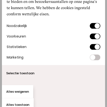
te bieden en om bezoekersaantallen op onze pagina's
Lees ook dit:
te kunnen tellen. We hebben de cookies ingesteld
conform wettelijke eisen.
FEATURES
BINNENKORT MET PENSIOEN?
Toestemmingsselectie
Noodzakelijk
DIT MOET JE DOEN!
Voorkeuren
Statistieken
GOED NIEUWS
PENSIOEN OPBOUWEN START AL
Marketing
OP JE 18E!
Selectie toestaan
Al die input neemt het bestuur van
Pensioenfonds Detailhandel mee in toekomstige
Alles weigeren
besluiten over beleggen. Zodat we ons
Alles toestaan
beleggingsbeleid nog meer in lijn brengen met