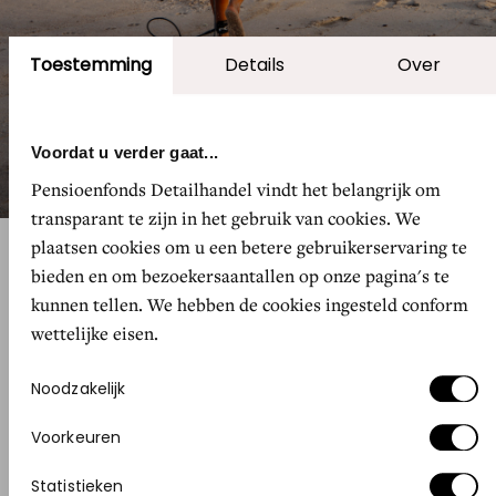
Toestemming
Details
Over
Voordat u verder gaat...
Pensioenfonds Detailhandel vindt het belangrijk om
transparant te zijn in het gebruik van cookies. We
Anna: "Je belandt hier in een zó een compleet ander leven. Zodra ik de kinderen
plaatsen cookies om u een betere gebruikerservaring te
naar school heb gebracht, ben ik minimaal drie uur in het water."
bieden en om bezoekersaantallen op onze pagina's te
kunnen tellen. We hebben de cookies ingesteld conform
wettelijke eisen.
Kansen zien
Nog voor de geboorte van Benjamin, hun tweede
Toestemmingsselectie
Noodzakelijk
kind, werd duidelijk waar die vervolgstap in de
Voorkeuren
carrière van Anna lag: pal naast foodmarkt
Mabrouk aan de Botermarkt in Haarlem, het
Statistieken