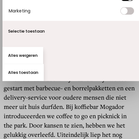
familiebedrijf van Mo. In het pand ernaast,
Marketing
startte Anna koffiebar Mogador. Om daarna
meteen door te pakken met de opening van een
lifestyle winkel met geïmporteerde meubels en
Selectie toestaan
designproducten uit Marokko.
Alles weigeren
“We draaiden goed, totdat Covid uitbrak en Mo
en ik elkaar aankeken en zeiden: Hoe gaan we dit
Alles toestaan
in hemelsnaam doen? Bij Mabrouk zijn we toen
gestart met barbecue- en borrelpakketten en een
delivery-service voor oudere mensen die niet
meer uit huis durfden. Bij koffiebar Mogador
introduceerden we coffee to go en picknick in
the park. Door kansen te zien, hebben we het
gelukkig overleefd. Uiteindelijk liep het nog