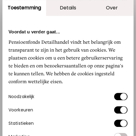
daaruit ben ik stapsgewijs mijn eigen kledinglijn
Toestemming
Details
Over
gaan opzetten. Ik zocht alles uit. Social media
heb ik wat dat betreft echt uitgebuit. Ik koos
voor de naam The Forest Clothing. Als ik denk
Voordat u verder gaat...
aan wat Kameroen en Nederland gemeen
Pensioenfonds Detailhandel vindt het belangrijk om
hebben, is dat natuur. In Afrika is het bos de
transparant te zijn in het gebruik van cookies. We
plek waar veel mensen naartoe gaan als ze in de
plaatsen cookies om u een betere gebruikerservaring
stad wonen, of waar ze eten halen en hun
te bieden en om bezoekersaantallen op onze pagina's
te kunnen tellen. We hebben de cookies ingesteld
plantages hebben. Zij noemen dat de bush, ik
conform wettelijke eisen.
gebruik de naam The Forest.”
Toestemmingsselectie
Noodzakelijk
Paris Fashion Week
Voorkeuren
Nydel begon met ontwerpen. Toen zijn moeder
maanden later zag hoe goed hij was, was ze
Statistieken
ontzettend trots. Maar in 2023, nog geen jaar