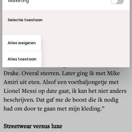
Marketing
nadat hij was begonnen, kreeg ze te horen dat ze
kanker had. “Ik kreeg daardoor echt een dip, was
even klaar met fashion. Maar op een gegeven
Selectie toestaan
moment kwam ik via social media in contact met
modeontwerper Mike Amiri. Hij gaf me zoveel
Alles weigeren
vertrouwen, sprak me moed in. Hij vond dat ik
talent had en nodigde me uit voor de Paris
Alles toestaan
Fashion Week. Links zag ik Chris Brown, rechts
Drake. Overal sterren. Later ging ik met Mike
Amiri uit eten. Alsof een voetbaljongetje met
Lionel Messi op date gaat, ik kan het niet anders
beschrijven. Dat gaf me de boost die ik nodig
had om door te gaan met mijn kleding.”
Streetwear versus luxe