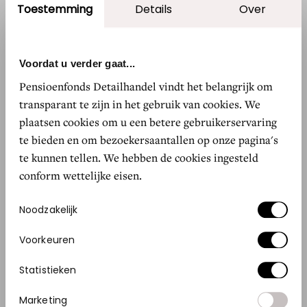
Toestemming
Details
Over
Het onderzoek wordt uitgevoerd door Fast
Voordat u verder gaat...
Insights in opdracht van Pensioenfonds
Pensioenfonds Detailhandel vindt het belangrijk om
transparant te zijn in het gebruik van cookies. We
Detailhandel. Meedoen is vrijwillig en je
plaatsen cookies om u een betere gebruikerservaring
antwoorden worden volledig anoniem verwerkt.
te bieden en om bezoekersaantallen op onze pagina's
We verzamelen geen gegevens waarmee je
te kunnen tellen. We hebben de cookies ingesteld
persoonlijk te herkennen bent. Alleen als je wilt
conform wettelijke eisen.
meedoen aan de verloting van de VVV-
cadeaucodes, kun je vrijwillig je e-mailadres
Toestemmingsselectie
Noodzakelijk
invullen. Dit wordt apart opgeslagen en niet
Voorkeuren
gekoppeld aan je antwoorden.
Statistieken
De gegevens worden alleen gebruikt voor dit
Marketing