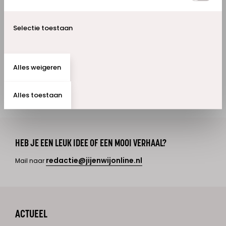
onderzoek en veilig verwerkt volgens de
privacywetgeving. Meer informatie vind je in het
Selectie toestaan
privacystatement op onze website.
Doe mee
Alles weigeren
Alles toestaan
HEB JE EEN LEUK IDEE OF EEN MOOI VERHAAL?
redactie@jijenwijonline.nl
Mail naar
ACTUEEL