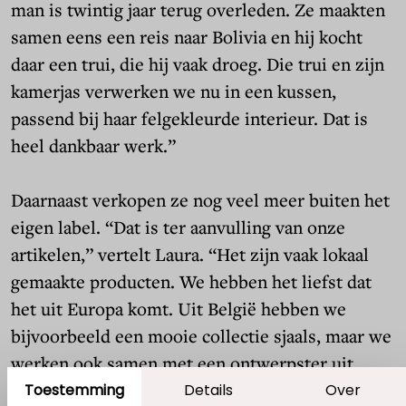
man is twintig jaar terug overleden. Ze maakten
samen eens een reis naar Bolivia en hij kocht
daar een trui, die hij vaak droeg. Die trui en zijn
kamerjas verwerken we nu in een kussen,
passend bij haar felgekleurde interieur. Dat is
heel dankbaar werk.”
Daarnaast verkopen ze nog veel meer buiten het
eigen label. “Dat is ter aanvulling van onze
artikelen,” vertelt Laura. “Het zijn vaak lokaal
gemaakte producten. We hebben het liefst dat
het uit Europa komt. Uit België hebben we
bijvoorbeeld een mooie collectie sjaals, maar we
werken ook samen met een ontwerpster uit
Rotterdam die in Portugal mooie dingen maakt
Toestemming
Details
Over