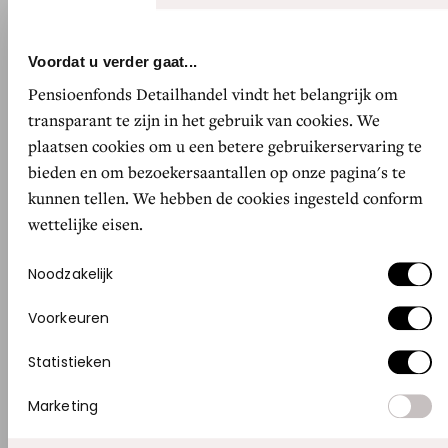
van overblijfselen van weverijen, materiaal dat
anders zou worden weggegooid. Wij verkopen
Voordat u verder gaat...
van haar bijvoorbeeld badmatten.”
Pensioenfonds Detailhandel vindt het belangrijk om
transparant te zijn in het gebruik van cookies. We
Textielkransen
plaatsen cookies om u een betere gebruikerservaring te
Duurzaamheid is in dit alles heel belangrijk, zegt
bieden en om bezoekersaantallen op onze pagina's te
Laura. “We werken met hoogwaardige,
kunnen tellen. We hebben de cookies ingesteld conform
kwalitatieve stoffen, vaak meubelstoffen. Deze
wettelijke eisen.
gaan lang mee. We willen ook echt een mooi
Toestemmingsselectie
Noodzakelijk
product maken, dat voor de koper waardevol is
om te bewaren. Over het algemeen liggen onze
Voorkeuren
kussens zeker tien jaar goed op de bank.
Statistieken
Daarnaast gooien we zo min mogelijk weg. Van
de overgebleven lapjes van onze maken we
Marketing
bijvoorbeeld sleutelhangers en