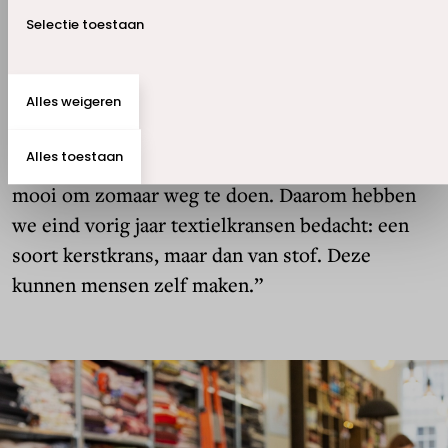
lavendelkussentjes.” Terwijl Marieke een klant
Selectie toestaan
helpt, loopt Laura opnieuw de winkel in om
vervolgens terug te komen met een DIY-pakket.
“Soms krijgen we textiel vanuit donaties, maar
Alles weigeren
kunnen we ze niet verwerken. Hele dunne
Alles toestaan
vitragestof bijvoorbeeld. Toch zijn de stoffen te
mooi om zomaar weg te doen. Daarom hebben
we eind vorig jaar textielkransen bedacht: een
soort kerstkrans, maar dan van stof. Deze
kunnen mensen zelf maken.”