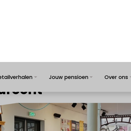
etailverhalen
Jouw pensioen
Over ons
e missen: 7 keer sh
drecht