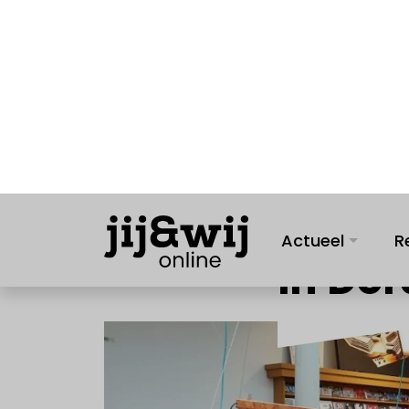
Actueel
R
RETAIL HELDEN
04 januari 2024
Niet t
in Dor