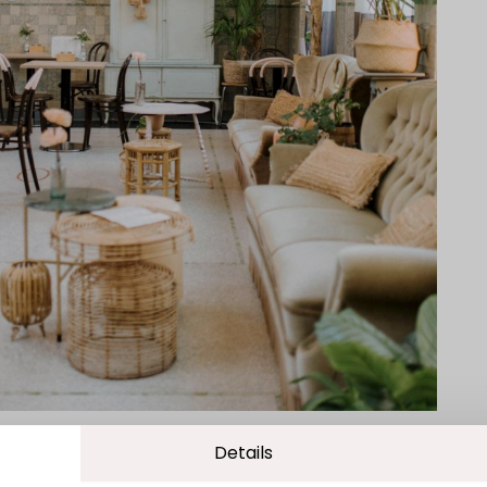
Details
.
del vindt het belangrijk om transparant te zijn in het gebruik
e gebruikerservaring te bieden en om bezoekersaantallen op on
okies ingesteld conform wettelijke eisen.