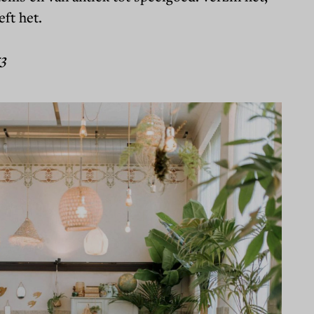
ft het.
53