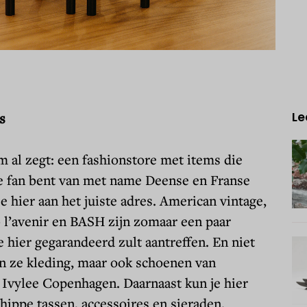
s
Le
m al zegt: een fashionstore met items die
je fan bent van met name Deense en Franse
e hier aan het juiste adres. American vintage,
 l’avenir en BASH zijn zomaar een paar
e hier gegarandeerd zult aantreffen. En niet
n ze kleding, maar ook schoenen van
 Ivylee Copenhagen. Daarnaast kun je hier
 hippe tassen, accessoires en sieraden.