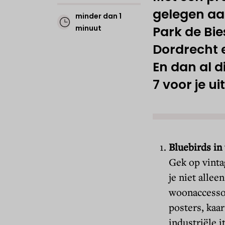
gelegen aa
minder dan 1
minuut
Park de Bie
Dordrecht e
En dan al d
7 voor je uit
Bluebirds in
Gek op vinta
je niet alle
woonaccessoi
posters, kaa
industriële i