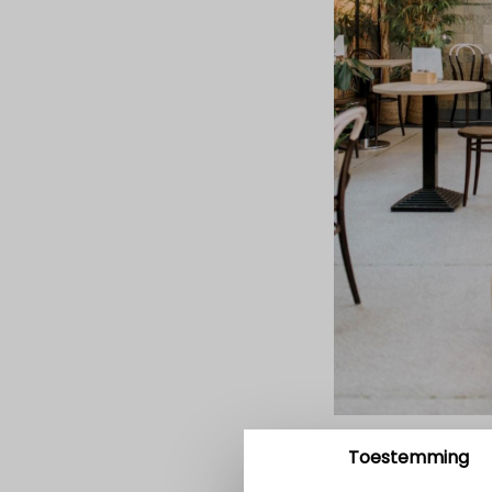
Toestemming
Voordat u verder gaat..
Pensioenfonds Detailhan
cookies om u een beter
tellen. We hebben de co