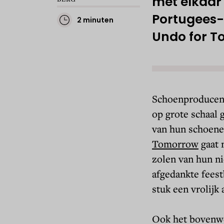
met elkaar 
Portugees-
2 minuten
Undo for T
Schoenproducent
op grote schaal
van hun schoene
Tomorrow
gaat 
zolen van hun 
afgedankte feest
stuk een vrolijk 
Ook het bovenw