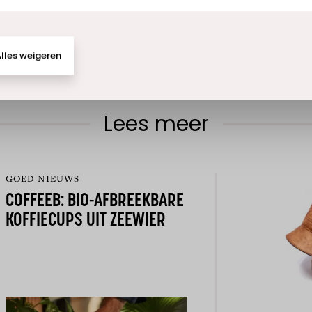
ijke sneakers echte
runners
worden, dan
l wat ballonnen nodig hebben. De fabrikant in
een capaciteit tot 30 miljoen schoenen per
lles weigeren
u: alles vieren, mét ballonnen!
Lees meer
GOED NIEUWS
COFFEEB: BIO-AFBREEKBARE
KOFFIECUPS UIT ZEEWIER