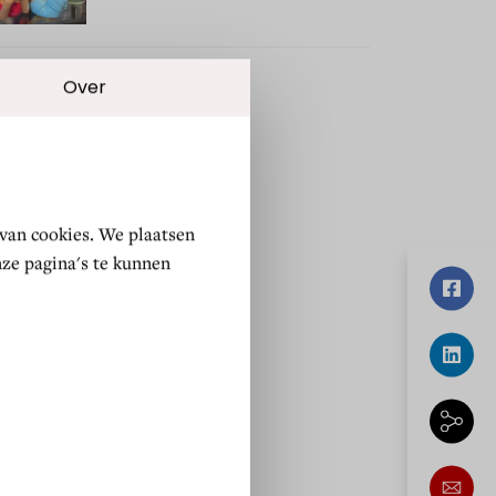
Over
 van cookies. We plaatsen
ze pagina's te kunnen