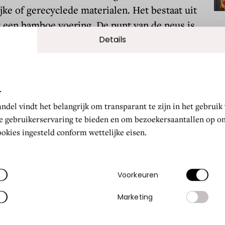
ijke of gerecyclede materialen. Het bestaat uit
 een bamboe voering. De punt van de neus is
urzaam geproduceerd Amazone-
Details
r.
 een verantwoorde manier te produceren
.
Tomorrow nauw samen met een familiebedrijf
del vindt het belangrijk om transparant te zijn in het gebruik
it garandeert eerlijke mensenrechten voor de
e gebruikerservaring te bieden en om bezoekersaantallen op on
de werkomstandigheden en marktconforme
okies ingesteld conform wettelijke eisen.
de productie gebruiken ze enkel materialen
azilië. Een crowdfundingactie om het nieuwe
ostigen, met als target $ 10.000, leverde
Voorkeuren
 maanden al meer dan $ 90.000 op. Slow
Marketing
kbaar steeds sneller!