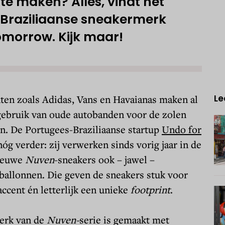
te maken? Alles, vindt het
Braziliaanse sneakermerk
omorrow. Kijk maar!
en zoals Adidas, Vans en Havaianas maken al
Le
 gebruik van oude autobanden voor de zolen
n. De Portugees-Braziliaanse startup
Undo for
nóg verder: zij verwerken sinds vorig jaar in de
nieuwe
Nuven
-sneakers ook – jawel –
ballonnen. Die geven de sneakers stuk voor
accent én letterlijk een unieke
footprint
.
erk van de
Nuven-
serie is gemaakt met