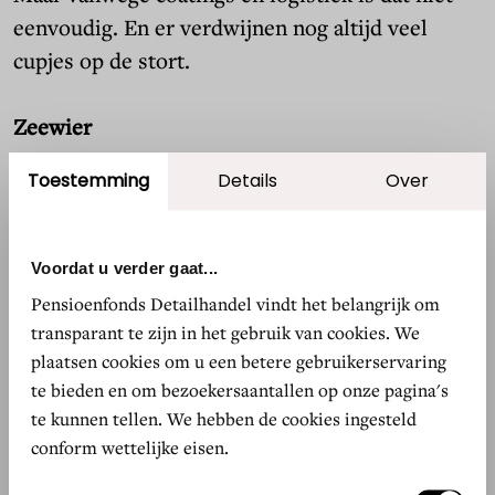
eenvoudig. En er verdwijnen nog altijd veel
cupjes op de stort.
Zeewier
Toestemming
Details
Over
Dat inspireerde het Zwitserse bedrijf CoffeeB
tot een alternatief: volledig composteerbare
Coffee Balls. Daarbij zit de koffie in een
Voordat u verder gaat...
omhulsel van voornamelijk zeewier. Dat is
Pensioenfonds Detailhandel vindt het belangrijk om
biologisch afbreekbaar en volgens de fabrikant
transparant te zijn in het gebruik van cookies. We
voedselveilig, transparant en geur- en
plaatsen cookies om u een betere gebruikerservaring
smaakloos. Droog opgeslagen zouden de
te bieden en om bezoekersaantallen op onze pagina's
te kunnen tellen. We hebben de cookies ingesteld
koffieballetjes (9 stuks voor zo’n 4,60 euro)
conform wettelijke eisen.
maanden goed moeten blijven.