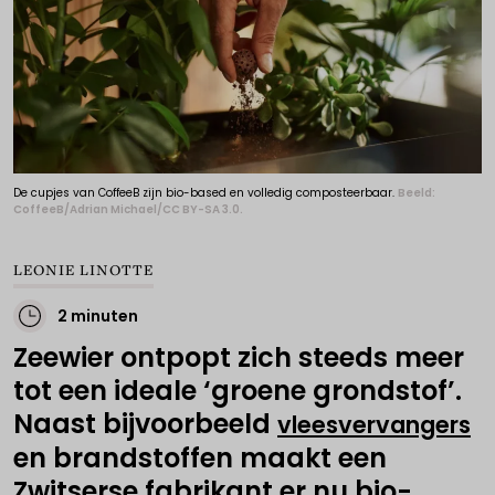
De cupjes van CoffeeB zijn bio-based en volledig composteerbaar.
Beeld:
CoffeeB/Adrian Michael/CC BY-SA 3.0.
LEONIE LINOTTE
2 minuten
Zeewier ontpopt zich steeds meer
tot een ideale ‘groene grondstof’.
Naast bijvoorbeeld
vleesvervangers
en brandstoffen maakt een
Zwitserse fabrikant er nu bio-