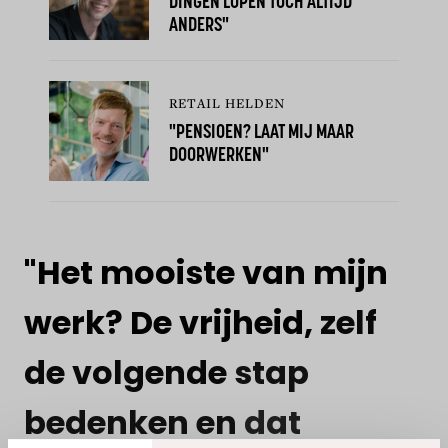
DINGEN LOPEN TOCH ALTIJD
ANDERS"
RETAIL HELDEN
"PENSIOEN? LAAT MIJ MAAR
DOORWERKEN"
"Het
mooiste
van
mijn
werk?
De
vrijheid,
zelf
de
volgende
stap
bedenken
en
dat