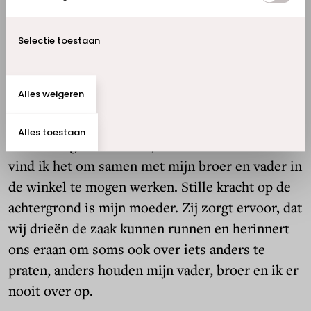
proefzitten. De fysieke winkels blijven daarom
belangrijk.”
Selectie toestaan
Dromen waarmaken
Alles weigeren
“Het mooiste van mijn werk? De vrijheid, zelf
bedenken wat de volgende stap is en dat regelen.
Alles toestaan
Dat verlangt creativiteit, maar het allerleukste
vind ik het om samen met mijn broer en vader in
de winkel te mogen werken. Stille kracht op de
achtergrond is mijn moeder. Zij zorgt ervoor, dat
wij drieën de zaak kunnen runnen en herinnert
ons eraan om soms ook over iets anders te
praten, anders houden mijn vader, broer en ik er
nooit over op.