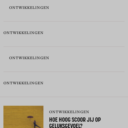
ONTWIKKELINGEN
ONTWIKKELINGEN
ONTWIKKELINGEN
ONTWIKKELINGEN
ONTWIKKELINGEN
HOE HOOG SCOOR JIJ OP
GELUKSGEVOEL?