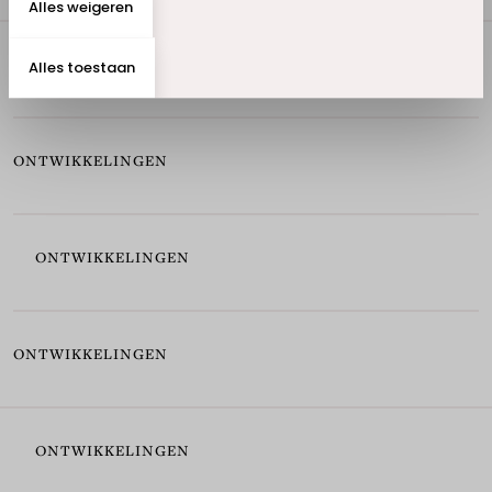
Alles weigeren
ONTWIKKELINGEN
Alles toestaan
ONTWIKKELINGEN
ONTWIKKELINGEN
ONTWIKKELINGEN
ONTWIKKELINGEN