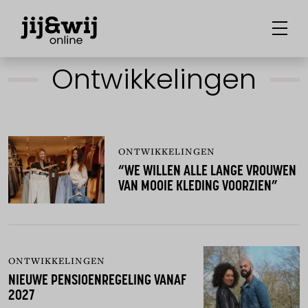
Ontwikkelingen
ONTWIKKELINGEN
“WE WILLEN ALLE LANGE VROUWEN
VAN MOOIE KLEDING VOORZIEN”
ONTWIKKELINGEN
NIEUWE PENSIOENREGELING VANAF
2027