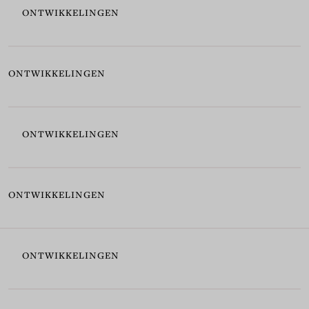
ONTWIKKELINGEN
ONTWIKKELINGEN
ONTWIKKELINGEN
ONTWIKKELINGEN
ONTWIKKELINGEN