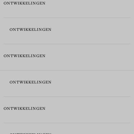
ONTWIKKELINGEN
ONTWIKKELINGEN
ONTWIKKELINGEN
ONTWIKKELINGEN
ONTWIKKELINGEN