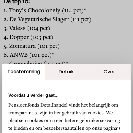
De top 10:
1. Tony’s Chocolonely (114 pct)*
2. De Vegetarische Slager (111 pct)
3. Valess (104 pct)
4. Dopper (103 pct)
5. Zonnatura (101 pct)
6. ANWB (101 pct)*
7. Greenchoice (101 pct)*
Toestemming
Details
Over
8. Dille & Kamille (98 pct)*
9. Vandebron (97 pct)
10. Ikea (97 pct)*
Voordat u verder gaat...
Pensioenfonds Detailhandel vindt het belangrijk om
*Tevens categoriewinnaar
transparant te zijn in het gebruik van cookies. We
plaatsen cookies om u een betere gebruikerservaring
Over het onderzoek
te bieden en om bezoekersaantallen op onze pagina's