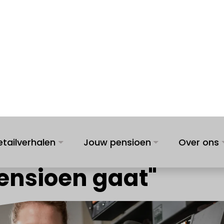
etailverhalen
Jouw pensioen
Over ons
 droom? De zaak
emen als de eigena
ensioen gaat"