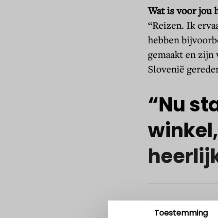
Wat is voor jou 
“Reizen. Ik erva
hebben bijvoorbe
gemaakt en zijn 
Slovenië gereden
“Nu
st
Toestemming
winkel
heerlij
Voordat u verder gaat..
Pensioenfonds Detailhan
cookies om u een beter
tellen. We hebben de co
LYNN UITVLUGT, S