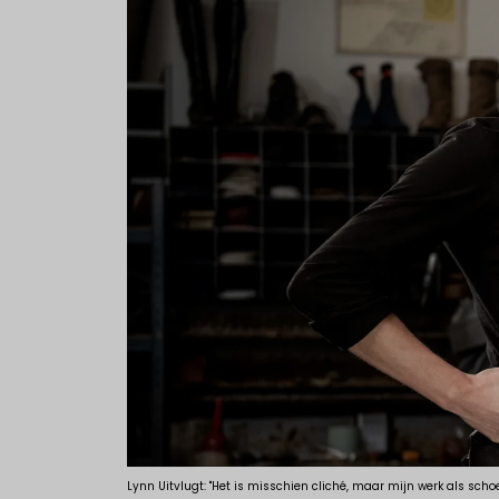
Lynn Uitvlugt: "Het is misschien cliché, maar mijn werk als sch