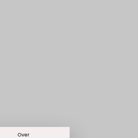
Over
 van cookies. We plaatsen
ze pagina's te kunnen