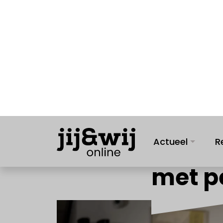
Actueel
R
JIJ& PENSIOEN
06 juni 2023
"Mijn
overn
met p