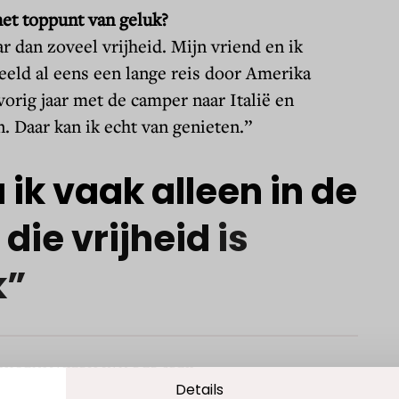
het toppunt van geluk?
ar dan zoveel vrijheid. Mijn vriend en ik
eld al eens een lange reis door Amerika
vorig jaar met de camper naar Italië en
. Daar kan ik echt van genieten.”
a
ik
vaak
alleen
in
de
Details
,
die
vrijheid
is
k”
.
del vindt het belangrijk om transparant te zijn in het gebruik
e gebruikerservaring te bieden en om bezoekersaantallen op on
okies ingesteld conform wettelijke eisen.
CHOENMAKERIJ VAN DER SPEK