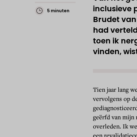
inclusieve 
5 minuten
Brudet va
had verteld
toen ik ne
vinden, wist
Tien jaar lang w
vervolgens op d
gediagnosticeer
geërfd van mijn m
overleden. Ik w
een revalidatiec