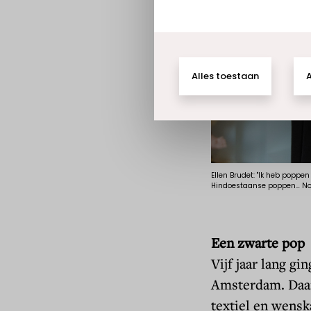
Ellen Brudet: "Ik heb poppe
Hindoestaanse poppen… N
Een zwarte pop
Vijf jaar lang gi
Amsterdam. Daar
textiel en wensk