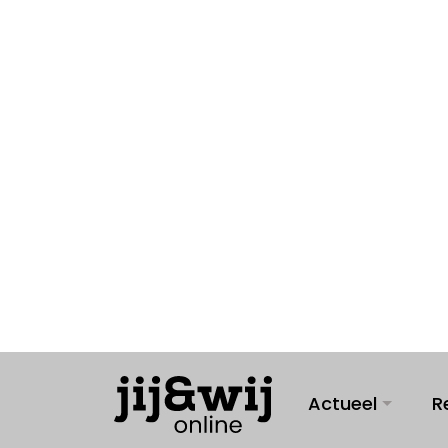
Actueel
R
RETAIL HELDEN
10 januari 2024
"Ieder
wil i