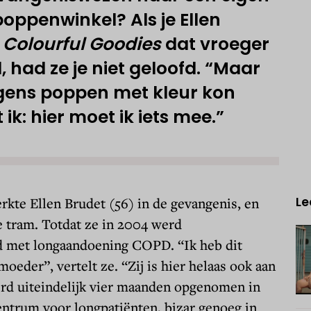
poppenwinkel? Als je Ellen
n
Colourful Goodies
dat vroeger
, had ze je niet geloofd. “Maar
rgens poppen met kleur kon
 ik: hier moet ik iets mee.”
erkte Ellen Brudet (56) in de gevangenis, en
Le
e tram. Totdat ze in 2004 werd
d met longaandoening COPD. “Ik heb dit
oeder”, vertelt ze. “Zij is hier helaas ook aan
erd uiteindelijk vier maanden opgenomen in
entrum voor longpatiënten, bizar genoeg in