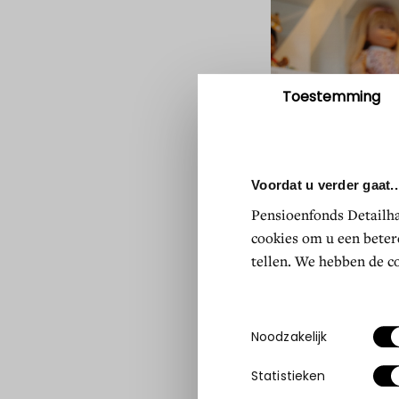
Toestemmingsselectie
Noodzakelijk
Statistieken
Alles toestaan
A