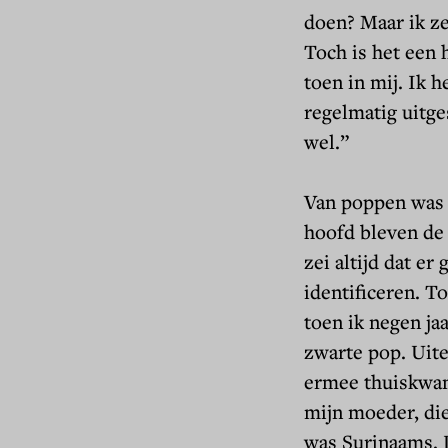
doen? Maar ik zei
Toch is het een 
toen in mij. Ik h
regelmatig uitge
wel.”
Van poppen was 
hoofd bleven de
zei altijd dat e
identificeren. T
toen ik negen ja
zwarte pop. Uite
ermee thuiskwam,
mijn moeder, di
was Surinaams. D