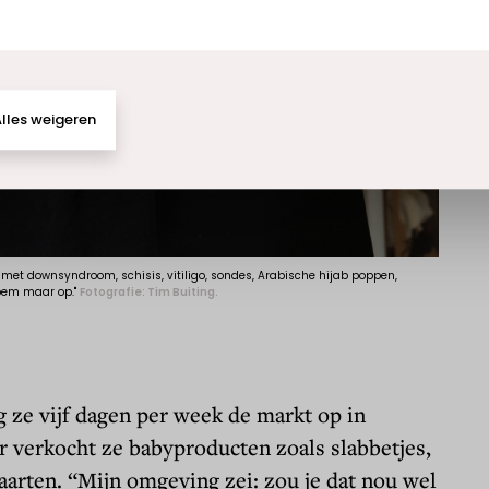
n met downsyndroom, schisis, vitiligo, sondes, Arabische hijab poppen,
oem maar op."
Fotografie: Tim Buiting.
ng ze vijf dagen per week de markt op in
 verkocht ze babyproducten zoals slabbetjes,
aarten. “Mijn omgeving zei: zou je dat nou wel