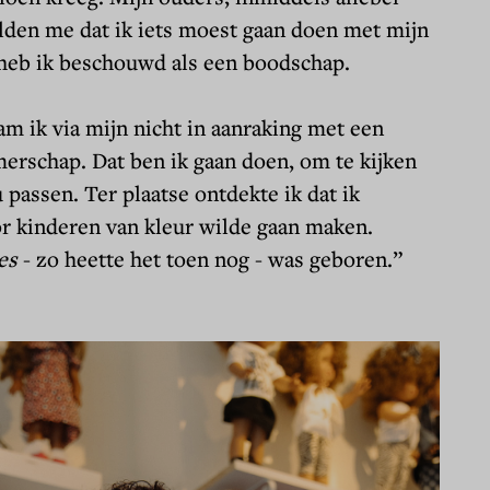
lden me dat ik iets moest gaan doen met mijn
t heb ik beschouwd als een boodschap.
m ik via mijn nicht in aanraking met een
erschap. Dat ben ik gaan doen, om te kijken
 passen. Ter plaatse ontdekte ik dat ik
r kinderen van kleur wilde gaan maken.
Details
es
- zo heette het toen nog - was geboren.”
.
del vindt het belangrijk om transparant te zijn in het gebruik
e gebruikerservaring te bieden en om bezoekersaantallen op on
okies ingesteld conform wettelijke eisen.