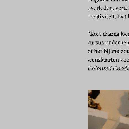
overleden, verte
creativiteit. Da
“
Kort daarna kwa
cursus ondernem
of het bij me zou
wenskaarten voo
Toestemming
Coloured Goodi
Voordat u verder gaat..
Pensioenfonds Detailhan
cookies om u een beter
tellen. We hebben de co