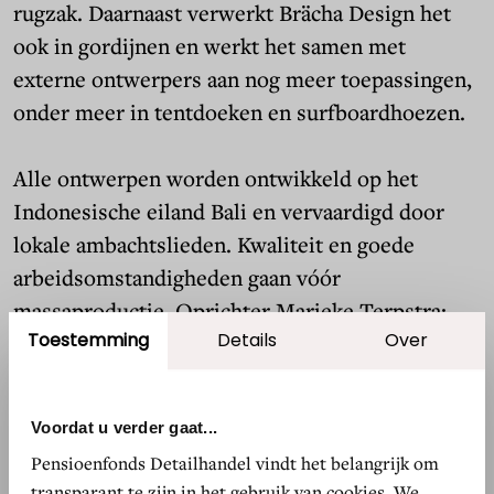
rugzak. Daarnaast verwerkt Brächa Design het
ook in gordijnen en werkt het samen met
externe ontwerpers aan nog meer toepassingen,
onder meer in tentdoeken en surfboardhoezen.
Alle ontwerpen worden ontwikkeld op het
Indonesische eiland Bali en vervaardigd door
lokale ambachtslieden. Kwaliteit en goede
arbeidsomstandigheden gaan vóór
massaproductie. Oprichter Marieke Terpstra:
Toestemming
Details
Over
“Mijn belangrijkste doel is om iets duurzaams te
maken – mijn producten gaan een leven lang
mee en voegen er hopelijk iets aan toe. Niet
Voordat u verder gaat...
alleen voor mijn klanten, maar ook voor de
Pensioenfonds Detailhandel vindt het belangrijk om
geweldige groep mensen die betrokken is bij het
transparant te zijn in het gebruik van cookies. We