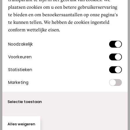
maken van de collecties. Ik sta altijd versteld van
plaatsen cookies om u een betere gebruikerservaring
de lokale creativiteit en
can-do
mentaliteit. In
te bieden en om bezoekersaantallen op onze pagina's
ieder item zit zoveel liefde en aandacht voor
te kunnen tellen. We hebben de cookies ingesteld
detail verwerkt.”
conform wettelijke eisen.
Toestemmingsselectie
Noodzakelijk
Kijk voor meer informatie over Piña en Brächa
Design op
https://www.brachadesign.com
.
Voorkeuren
Statistieken
Lees ook dit:
Marketing
GOED NIEUWS
Selectie toestaan
ELLEN WIL IEDEREEN VERLIEFD
LATEN WORDEN OP BUENOS
AIRES
Alles weigeren