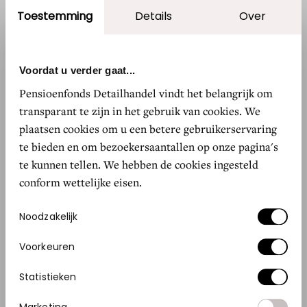
verplichting om op te treden."
Toestemming
Details
Over
Volgens het rapport van het Climate Change
Panel zouden ook een groot industrieland als
Voordat u verder gaat...
Duitsland en zelfs de EU als geheel rond 2035
Pensioenfonds Detailhandel vindt het belangrijk om
netto nul moeten kunnen bereiken. Dit is des te
transparant te zijn in het gebruik van cookies. We
plaatsen cookies om u een betere gebruikerservaring
urgenter gezien de oorlog in Oekraïne en de
te bieden en om bezoekersaantallen op onze pagina's
gevolgen daarvan, ook voor de Europese
te kunnen tellen. We hebben de cookies ingesteld
energievoorziening: "Klimaatneutraliteit pas in
conform wettelijke eisen.
2050 is te laat; we moeten meer haast maken!"
Toestemmingsselectie
Noodzakelijk
Landen als Bhutan en Suriname zijn al CO2-
Voorkeuren
negatief. Die hebben als voordeel dat ze relatief
klein zijn, met veel bos en een lage
Statistieken
bevolkingsdichtheid. Het beperken van de
Marketing