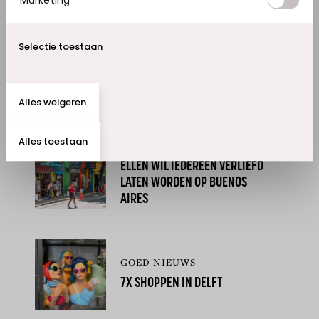
uitstoot van broeikasgassen en het beschermen
van de natuurlijke koolstofopslagcapaciteit
Selectie toestaan
(zoals bossen) is dan vaak voldoende.
Alles weigeren
Lees ook dit:
Alles toestaan
GOED NIEUWS
ELLEN WIL IEDEREEN VERLIEFD
LATEN WORDEN OP BUENOS
AIRES
GOED NIEUWS
7X SHOPPEN IN DELFT