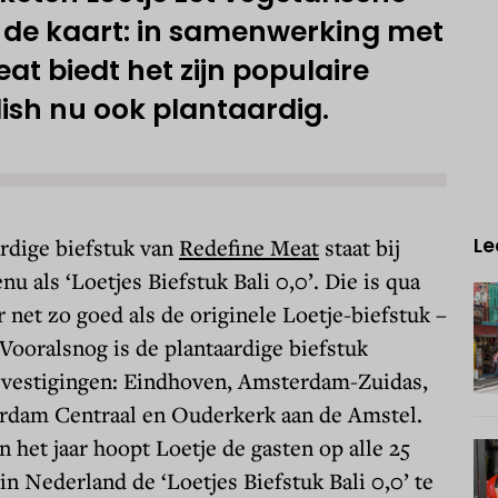
p de kaart: in samenwerking met
at biedt het zijn populaire
ish nu ook plantaardig.
rdige biefstuk van
Redefine Meat
staat bij
Le
u als ‘Loetjes Biefstuk Bali 0,0’. Die is qua
 net zo goed als de originele Loetje-biefstuk –
 Vooralsnog is de plantaardige biefstuk
5 vestigingen: Eindhoven, Amsterdam-Zuidas,
rdam Centraal en Ouderkerk aan de Amstel.
n het jaar hoopt Loetje de gasten op alle 25
in Nederland de ‘Loetjes Biefstuk Bali 0,0’ te