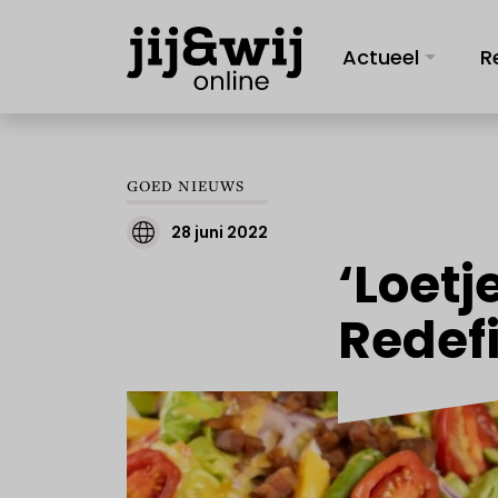
Actueel
R
GOED NIEUWS
28 juni 2022
‘Loetj
Redef