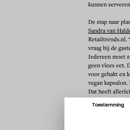
kunnen serveren
De stap naar pla
Sandra van Hald
Retailtrends.nl.
vraag bij de gas
Iedereen moet zi
geen vlees eet. D
voor gehakt en k
vegan kapsalon. 
Dat heeft allerl
waarvan er geen 
Toestemming
proefden we bij 
de 3D-printer wa