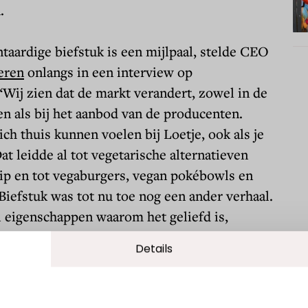
.
ntaardige biefstuk is een mijlpaal, stelde CEO
eren
onlangs in een interview op
 “Wij zien dat de markt verandert, zowel in de
ten als bij het aanbod van de producenten.
ch thuis kunnen voelen bij Loetje, ook als je
at leidde al tot vegetarische alternatieven
ip en tot vegaburgers, vegan pokébowls en
Biefstuk was tot nu toe nog een ander verhaal.
ei eigenschappen waarom het geliefd is,
één mag ontbreken. Een half jaar geleden
Details
Redefine Meat voor het eerst een product uit
ar we echt heel enthousiast van werden.”