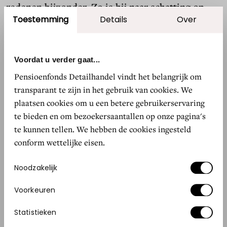
redenen bijzonder. Zo is hij naar schatting op
Toestemming
Details
Over
minstens 4.500 jaar oud en weet hij ondanks zijn
gebrek aan genetische diversiteit toch om te
gaan met millennia van klimaatveranderingen.
Voordat u verder gaat...
Mogelijk profiteert de plant van het feit dat-ie
Pensioenfonds Detailhandel vindt het belangrijk om
polyploïde
is: hij heeft zijn dubbele genenset
transparant te zijn in het gebruik van cookies. We
van beide ouderplanten. Dus niet half/half, maar
plaatsen cookies om u een betere gebruikerservaring
dubbel-dna. "Dat komt vaker voor, met name bij
te bieden en om bezoekersaantallen op onze pagina's
planten die het goed doen in extreme
te kunnen tellen. We hebben de cookies ingesteld
conform wettelijke eisen.
omstandigheden", weet dr. Elizabeth Sinclair,
senior auteur van het onderzoek. “Zulke planten
Toestemmingsselectie
Noodzakelijk
zijn vaak steriel, dus geven geen gezonde
bloemen en zaden. Maar als je ze met rust laat,
Voorkeuren
kunnen ze blijven groeien. Dit gigantische
Statistieken
zeegras heeft precies dat gedaan.” Of dat ook