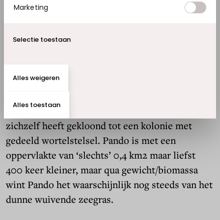
kansen geeft voor extra-duurzame ‘bovenwater-
Marketing
gazons’, vertelt het verhaal niet.
Selectie toestaan
Groter, niet zwaarder
Alles weigeren
Over grote planten gesproken: de vorige
recordhouder voor de grootste plant was een
Alles toestaan
espenboom in Utah bijgenaamd Pando, die
zichzelf heeft gekloond tot een kolonie met
gedeeld wortelstelsel. Pando is met een
oppervlakte van ‘slechts’ 0,4 km2 maar liefst
400 keer kleiner, maar qua gewicht/biomassa
wint Pando het waarschijnlijk nog steeds van het
dunne wuivende zeegras.