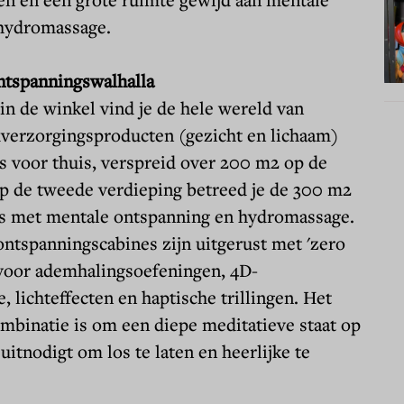
hydromassage.
tspanningswalhalla
n de winkel vind je de hele wereld van
dverzorgingsproducten
(gezicht en lichaam)
es voor
thuis
, verspreid over 200 m2 op de
p de tweede verdieping betreed je de
300 m2
s met mentale ontspanning
en
hydromassage
.
ontspanningscabines
zijn uitgerust met 'zero
 voor ademhalingsoefeningen, 4D-
, lichteffecten en haptische trillingen. Het
ombinatie is om een
diepe meditatieve staat
op
uitnodigt om los te laten en heerlijke te