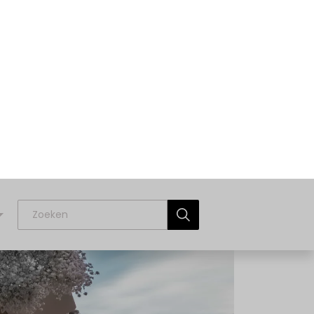
t € 2,4