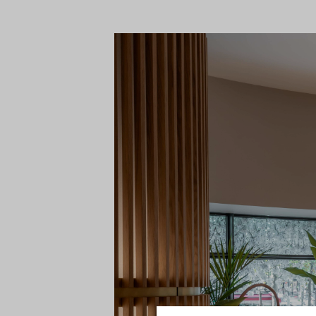
Toestemming
Voordat u verder gaat..
Pensioenfonds Detailhan
cookies om u een beter
tellen. We hebben de co