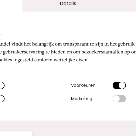
Voorkeuren
Marketing
lles weigeren
ydromassage
heeft Mind Oasis
negen
e beweging van
drijven op water
nabootsen,
or
cirkelmassages van instelbare intensiteit
.