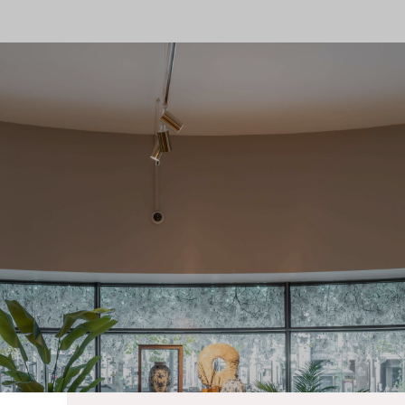
Details
.
del vindt het belangrijk om transparant te zijn in het gebruik
e gebruikerservaring te bieden en om bezoekersaantallen op on
okies ingesteld conform wettelijke eisen.