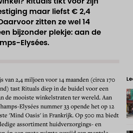
nkel? Rituals tikt voor zijn
stiging maar liefst € 2,4
 Daarvoor zitten ze wel 14
n bijzonder plekje: aan de
amps-Elysées.
s van 2,4 miljoen voor 14 maanden (circa 170
Le
d) tast Rituals diep in de buidel voor een
an de mooiste winkelstraten ter wereld. Aan
Champs-Elysées nummer 33 opende het op 12
ste 'Mind Oasis' in Frankrijk. Op 500 m2 biedt
ledige assortiment huidverzorgings- en
en én een grote ruimte gewijd aan mentale