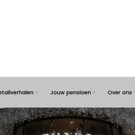
etailverhalen
Jouw pensioen
Over ons
uur? Rituals betaal
en