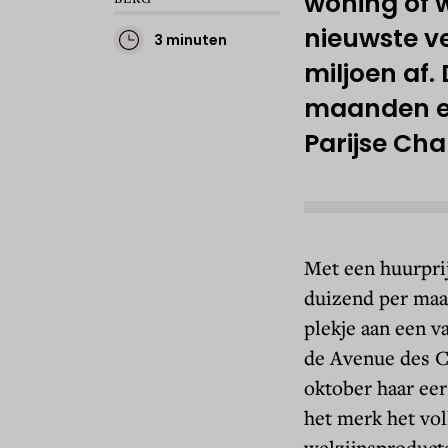
woning of wi
nieuwste ve
3 minuten
miljoen af.
maanden ee
Parijse Ch
Met een huurprij
duizend per maan
plekje aan een v
de Avenue des 
oktober haar eer
het merk het vol
welzijnsproduct