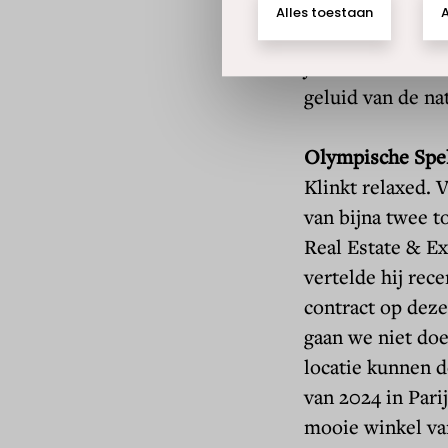
Om de ervaring 
gecombineerd 
je huid stimulee
geluid van de na
Olympische Spe
Klinkt relaxed. 
van bijna twee t
Real Estate & Ex
vertelde hij rec
contract op deze 
gaan we niet do
locatie kunnen 
van 2024 in Pari
mooie winkel va