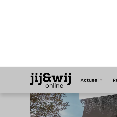
Actueel
R
GOED NIEUWS
30 november 2023
Dure h
miljo