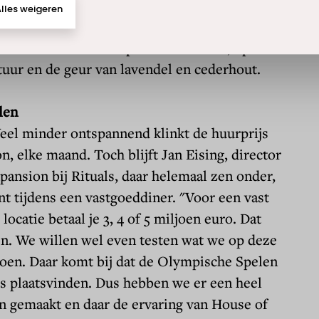
compleet te maken, wordt deze technologie
met
lichttherapie
die de collageenproductie van
rt. Een absoluut ontspannende sessie, op het
tuur en de geur van lavendel en cederhout.
len
Veel minder ontspannend klinkt de huurprijs
on, elke maand.
Toch blijft Jan Eising, director
pansion bij Rituals, daar helemaal zen onder,
ent tijdens een vastgoeddiner. "Voor een vast
locatie betaal je 3, 4 of 5 miljoen euro. Dat
en. We willen wel even testen wat we op deze
doen. Daar komt bij dat de Olympische Spelen
js plaatsvinden. Dus hebben we er een heel
n gemaakt en daar de ervaring van House of