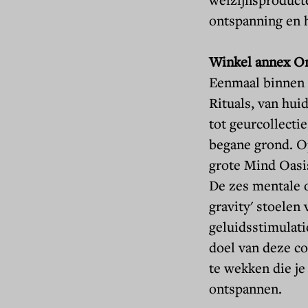
ontspanning en 
Winkel annex On
Eenmaal binnen i
Rituals, van
hui
tot geurcollecti
begane grond. O
grote Mind Oasi
De
zes mentale 
gravity' stoelen
geluidsstimulatie
doel van deze c
te wekken die je 
ontspannen.