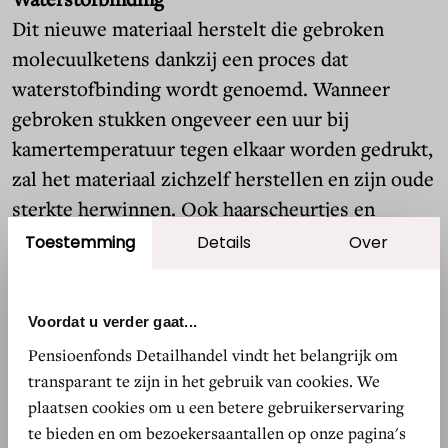
Dit nieuwe materiaal herstelt die gebroken
molecuulketens dankzij een proces dat
waterstofbinding wordt genoemd. Wanneer
gebroken stukken ongeveer een uur bij
kamertemperatuur tegen elkaar worden gedrukt,
zal het materiaal zichzelf herstellen en zijn oude
sterkte herwinnen. Ook haarscheurtjes en
inwendige barstjes of breuken herstellen
Toestemming
Details
Over
zichzelf, aldus het team. Mogelijke toepassingen
voor het baanbrekende materiaal zijn onder
Voordat u verder gaat...
meer smartphoneschermen, huishoudelijke
Pensioenfonds Detailhandel vindt het belangrijk om
apparaten, meubels, brilmonturen en zelfs
transparant te zijn in het gebruik van cookies. We
auto's.
plaatsen cookies om u een betere gebruikerservaring
te bieden en om bezoekersaantallen op onze pagina's