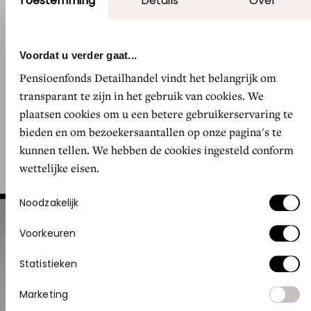
Toestemming
Details
Over
SHOPPEN IN APELDOORN
Voordat u verder gaat...
Pensioenfonds Detailhandel vindt het belangrijk om
FEATURES
transparant te zijn in het gebruik van cookies. We
WERKPLEK DE WERELD
plaatsen cookies om u een betere gebruikerservaring te
bieden en om bezoekersaantallen op onze pagina's te
kunnen tellen. We hebben de cookies ingesteld conform
wettelijke eisen.
Toestemmingsselectie
Noodzakelijk
Voorkeuren
Statistieken
Marketing