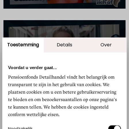
Toestemming
Details
Over
Accepteer marketing cookies om
deze video te bekijken.
WIJZIG COOKIE-INSTELLINGEN
Voordat u verder gaat...
Pensioenfonds Detailhandel vindt het belangrijk om
transparant te zijn in het gebruik van cookies. We
plaatsen cookies om u een betere gebruikerservaring
te bieden en om bezoekersaantallen op onze pagina's
te kunnen tellen. We hebben de cookies ingesteld
conform wettelijke eisen.
Accepteer marketing cookies om
Toestemmingsselectie
Noodzakelijk