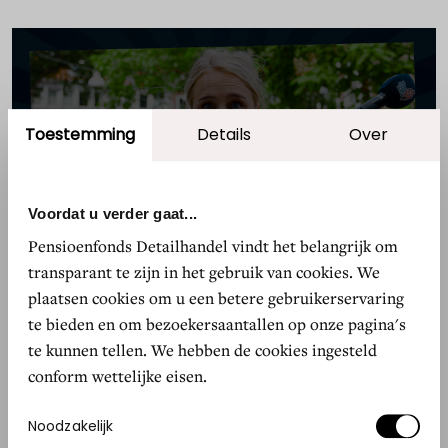
Accepteer marketing cookies om
Toestemming
Details
Over
deze video te bekijken.
WIJZIG COOKIE-INSTELLINGEN
Voordat u verder gaat...
Pensioenfonds Detailhandel vindt het belangrijk om
transparant te zijn in het gebruik van cookies. We
plaatsen cookies om u een betere gebruikerservaring
te bieden en om bezoekersaantallen op onze pagina's
te kunnen tellen. We hebben de cookies ingesteld
conform wettelijke eisen.
Accepteer marketing cookies om
deze video te bekijken.
Toestemmingsselectie
Noodzakelijk