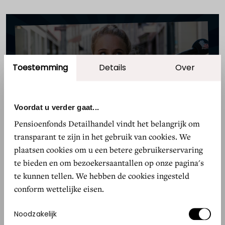
Accepteer marketing cookies om
Toestemming
Details
Over
deze video te bekijken.
WIJZIG COOKIE-INSTELLINGEN
Voordat u verder gaat...
Pensioenfonds Detailhandel vindt het belangrijk om
transparant te zijn in het gebruik van cookies. We
plaatsen cookies om u een betere gebruikerservaring
te bieden en om bezoekersaantallen op onze pagina's
te kunnen tellen. We hebben de cookies ingesteld
conform wettelijke eisen.
Accepteer marketing cookies om
deze video te bekijken.
Toestemmingsselectie
Noodzakelijk