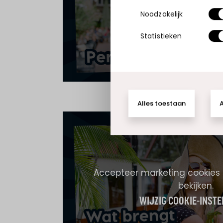
bekijken.
Toestemmingsselectie
Noodzakelijk
WIJZIG COOKIE-INSTE
Statistieken
Alles toestaan
A
Accepteer marketing cookies
bekijken.
WIJZIG COOKIE-INSTE