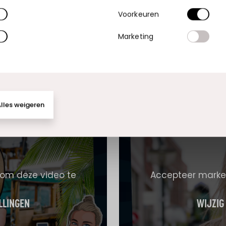
Voorkeuren
LLINGEN
WIJZIG
Marketing
lles weigeren
 om deze video te
Accepteer market
LLINGEN
WIJZIG