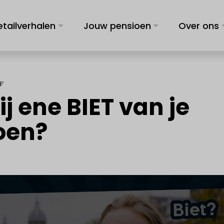
etailverhalen
Jouw pensioen
Over ons
F
ij ene BIET van je
oen?