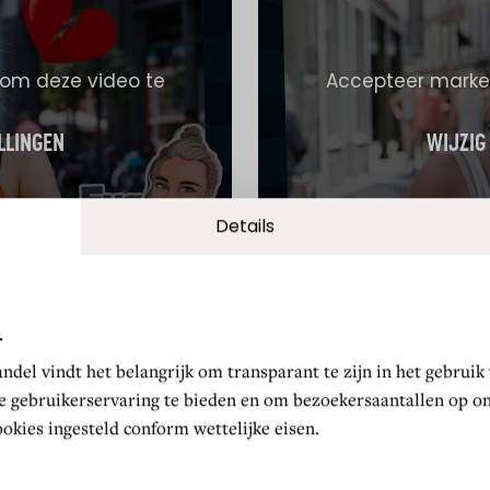
 om deze video te
Accepteer market
LLINGEN
WIJZIG
Details
.
del vindt het belangrijk om transparant te zijn in het gebruik
e gebruikerservaring te bieden en om bezoekersaantallen op on
okies ingesteld conform wettelijke eisen.
 om deze video te
Accepteer market