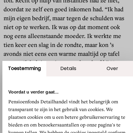
ton. Recht op hulp van instanties had ze niet,
doordat ze zelf een goed inkomen had. “Ik had
mijn eigen bedrijf, maar tegen de schulden was
niet op te werken. Ik was op dat moment ook
nog eens alleenstaande moeder. Ik werkte me
tien keer een slag in de rondte, maar kon ’s
avonds niet eens een warme maaltijd op tafel
zetten. Ik heb jaren in armoede geleefd.” Haar
Toestemming
Details
Over
cateringbedrijf werd door alle geldproblemen
ook nog eens failliet verklaard. “Ik heb allerlei
baantjes aangenomen om de schulden maar te
Voordat u verder gaat...
kunnen afbetalen. Na vier jaar leerde ik mijn
Pensioenfonds Detailhandel vindt het belangrijk om
huidige man kennen en kwam ook zijn inkomen
transparant te zijn in het gebruik van cookies. We
erbij, maar het bleef heel hard werken.”
plaatsen cookies om u een betere gebruikerservaring te
bieden en om bezoekersaantallen op onze pagina's te
kunnen tellen. We hebben de cookies ingesteld conform