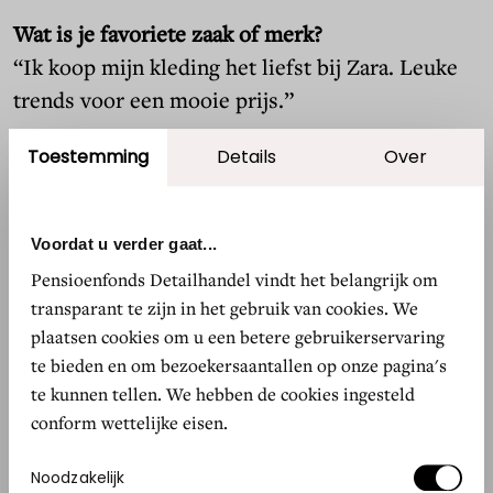
Wat is je favoriete zaak of merk?
“Ik koop mijn kleding het liefst bij Zara. Leuke
trends voor een mooie prijs.”
Toestemming
Details
Over
“Ik
zie
mijn
pensioen
wel
voor
me
in
het
Voordat u verder gaat...
Pensioenfonds Detailhandel vindt het belangrijk om
buitenland”
transparant te zijn in het gebruik van cookies. We
plaatsen cookies om u een betere gebruikerservaring
te bieden en om bezoekersaantallen op onze pagina's
te kunnen tellen. We hebben de cookies ingesteld
JAIMY STAHLECKER, STAHLECKER BEHANG
conform wettelijke eisen.
Wat is voor jou het toppunt van geluk?
Toestemmingsselectie
Noodzakelijk