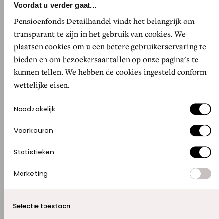
Voordat u verder gaat...
dag komen klanten uit binnen- én buitenland.
Pensioenfonds Detailhandel vindt het belangrijk om
“Toeristen lopen hier het hele jaar door binnen.
transparant te zijn in het gebruik van cookies. We
En trouwe klanten komen maandelijks hun
plaatsen cookies om u een betere gebruikerservaring te
favoriete producten aanvullen. Online kan ook,
bieden en om bezoekersaantallen op onze pagina's te
maar het merendeel kiest voor de fysieke winkel
kunnen tellen. We hebben de cookies ingesteld conform
– veel producten hebben uitleg nodig.”
wettelijke eisen.
Toestemmingsselectie
Noodzakelijk
Uniek assortiment
Sommige artikelen zijn nergens anders te
Voorkeuren
vinden. “Onze glazenwassersbenodigdheden van
Statistieken
het merk Unger verkopen wij als enige winkel
ter wereld. Veel klanten vragen specifiek om
Marketing
producten die ze nog van vroeger kennen. We
helpen ze daar graag mee. En als we iets niet
Selectie toestaan
hebben, denken we mee.”