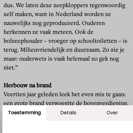
dus. We laten deze zeepkloppers tegenwoordig
zelf maken, want in Nederland worden ze
nauwelijks nog geproduceerd. Ouderen
herkennen ze vaak meteen. Ook de
bolzeephouder – vroeger op schooltoiletten – is
terug. Milieuvriendelijk en duurzaam. Zo zie je
maar: ouderwets is vaak helemaal zo gek nog
niet.”
Herbouw na brand
Veertien jaar geleden leek het even mis te gaan:
een grote brand verwoestte de bovenverdieping.
“De winkel zelf stond vol water. Het was
Toestemming
Details
Over
spannend of we door konden gaan. Maar we
hebben alles opnieuw opgebouwd.” Vandaag de