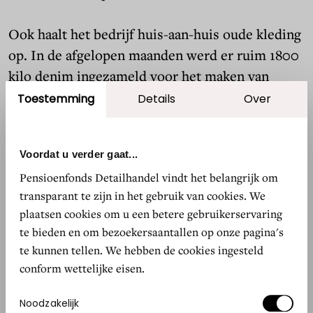
Ook haalt het bedrijf huis-aan-huis oude kleding
op. In de afgelopen maanden werd er ruim 1800
kilo denim ingezameld voor het maken van
duurzame tassen en shoppers. Het team van
Toestemming
Details
Over
Sympany wil daarmee bezoekers van
winkelcentra zoals Batavia Stad inspireren om
Voordat u verder gaat...
minder plastic tassen te gebruiken.
Pensioenfonds Detailhandel vindt het belangrijk om
transparant te zijn in het gebruik van cookies. We
plaatsen cookies om u een betere gebruikerservaring
Lees meer
te bieden en om bezoekersaantallen op onze pagina's
te kunnen tellen. We hebben de cookies ingesteld
conform wettelijke eisen.
GOED NIEUWS
GOED NIEUW
Toestemmingsselectie
Noodzakelijk