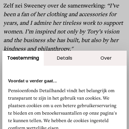
Zelf zei Sweeney over de samenwerking:
“I’ve
been a fan of her clothing and accessories for
years, and I admire her tireless work to support
women. I’m inspired not only by Tory’s vision
and the business she has built, but also by her
kindness and philanthropy."
Toestemming
Details
Over
De 55-jarige Burch empowered, steunt en
begeleidt met haar
Tory Burch Foundation
Voordat u verder gaat...
vrouwen bij hun ondernemerschap. Volgens
Pensioenfonds Detailhandel vindt het belangrijk om
zakenmagazine Forbes was zij in 2020 de 88ste
transparant te zijn in het gebruik van cookies. We
meest invloedrijke vrouw ter wereld.
plaatsen cookies om u een betere gebruikerservaring
te bieden en om bezoekersaantallen op onze pagina's
te kunnen tellen. We hebben de cookies ingesteld
Lees meer
conform wettelijke eisen.