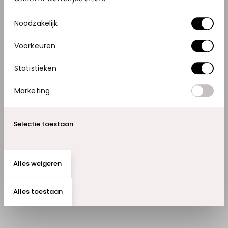
Toestemmingsselectie
Noodzakelijk
GOED NIEUWS
GOED NIEUW
Voorkeuren
Statistieken
Marketing
Selectie toestaan
Alles weigeren
Alles toestaan