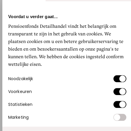
Fotografie: Maurits Giesen.
Voordat u verder gaat...
Pensioenfonds Detailhandel vindt het belangrijk om
Kun je een voorbeeld noemen?
transparant te zijn in het gebruik van cookies. We
“Neem Maastricht. Dat heeft drie pleinen: het
plaatsen cookies om u een betere gebruikerservaring te
Vrijthof, het Onze Lieve Vrouweplein en het
bieden en om bezoekersaantallen op onze pagina's te
Sint Amorsplein. Op dat laatste zat een Wibra
kunnen tellen. We hebben de cookies ingesteld conform
die het niet redde. Nu zitten wij daar. In een
wettelijke eisen.
prachtig pand, waar omdat veel dagjesmensen
Toestemmingsselectie
Noodzakelijk
langskomen. Die winkel loopt heel goed.”
Voorkeuren
Hebben jullie veel last van personeelstekorten?
Statistieken
“Ja, vooral in de grote steden. Roepen dat
deeltijdwerkers meer uren moeten draaien, is
Marketing
een te simpele oplossing voor een veel te groot