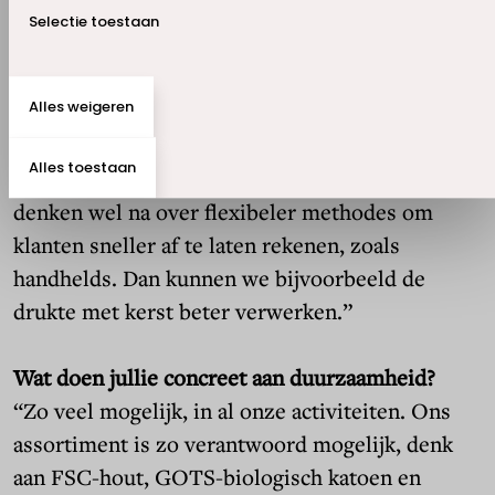
probleem. Want wie zegt dat zij dat zouden
Selectie toestaan
willen?”
Alles weigeren
Geloof jij in zelfscannen als oplossing?
“Nee. Dat hebben we getest maar was geen
Alles toestaan
succes. Dat onpersoonlijke past niet bij ons. We
denken wel na over flexibeler methodes om
klanten sneller af te laten rekenen, zoals
handhelds. Dan kunnen we bijvoorbeeld de
drukte met kerst beter verwerken.”
Wat doen jullie concreet aan duurzaamheid?
“Zo veel mogelijk, in al onze activiteiten. Ons
assortiment is zo verantwoord mogelijk, denk
aan FSC-hout, GOTS-biologisch katoen en