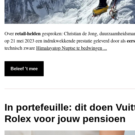
retail-helden
Over
gesproken: Christian de Jong, duurzaamheidsmana
eer
op 21 mei 2023 een indrukwekkende prestatie geleverd door als
technisch zware
Himalayatop Nuptse te bedwingen ...
Beleef 't mee
In portefeuille: dit doen Vui
Rolex voor jouw pensioen